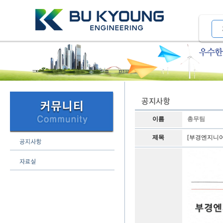
이름
총무팀
제목
[부경엔지니어