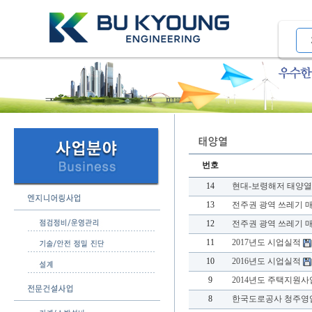
번호
14
현대-보령해저 태양
13
전주권 광역 쓰레기 
12
전주권 광역 쓰레기 
11
2017년도 시업실적
10
2016년도 시업실적
9
2014년도 주택지원사
8
한국도로공사 청주영